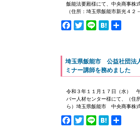
飯能法要殿様にて、中央商事株
（住所：埼玉県飯能市新光４２
Facebook
Twitter
Line
Haten
共
有
埼玉県飯能市 公益社団法
ミナー講師を務めました
令和３年１１月１７日（水） 午
バー人材センター様にて、（住
ら）埼玉県飯能市 中央商事株
Facebook
Twitter
Line
Haten
共
有