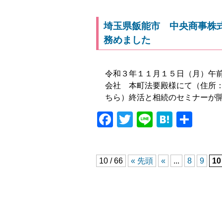
埼玉県飯能市 中央商事株
務めました
令和３年１１月１５日（月）午前
会社 本町法要殿様にて（住所
ちら）終活と相続のセミナーが
Facebook
Twitter
Line
Haten
共
有
10 / 66
« 先頭
«
...
8
9
10