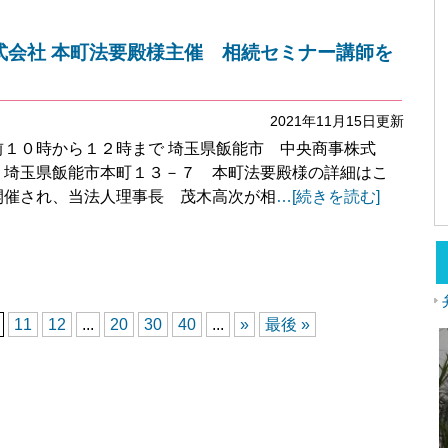
式会社 本町法要殿様主催 相続セミナー講師を
2021年11月15日更新
１０時から１２時まで 埼玉県飯能市 中央商事株式
：埼玉県飯能市本町１３－７ 本町法要殿様の詳細はこ
開催され、当法人理事長 茂木高次が相
…[続きを読む]
a
11
12
...
20
30
40
...
»
最後 »