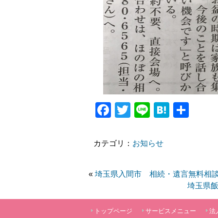
Facebook
Twitter
Line
Haten
共
有
カテゴリ：
お知らせ
«
埼玉県入間市 相続・遺言無料相
埼玉県
トップページ
サービスメニュー
法