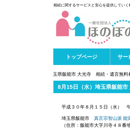
相続に関するサービスと安心を提供していく
トップページ
サー
玉県飯能市 大光寺 相続・遺言無料
8月15日（水）埼玉県飯能
平成３０年８月１５日（水） 
埼玉県飯能市
真言宗智山派 能
（住所：飯能市大字川寺４８番