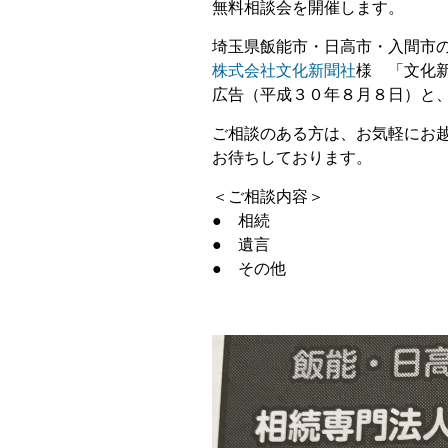
無料相談会を開催します。
埼玉県飯能市・日高市・入間市
株式会社文化新聞社
様 「文化
広告（平成３０年８月８日）と
ご相談のある方は、お気軽にお
お待ちしております。
＜ご相談内容＞
● 相続
● 遺言
● その他