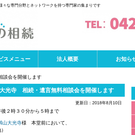
様々な専門分野とネットワークを持つ専門家の集まりです
ビスメニュー
法人概要
お知ら
相談会を開催します
市 大光寺 相続・遺言無料相談会を開催します
更新日：2018年8月10日
午後２時３０分から５時まで
満山大光寺
様 本堂前において、
地）