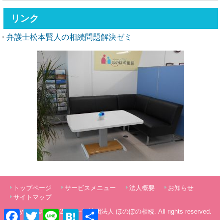
リンク
弁護士松本賢人の相続問題解決ゼミ
トップページ
サービスメニュー
法人概要
お知らせ
サイトマップ
Copyright © 2012-2026
一般社団法人 ほのぼの相続
. All rights reserved.
Facebook
Twitter
Line
Hatena
共