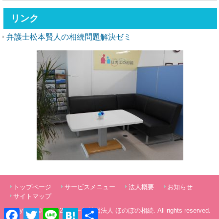
リンク
弁護士松本賢人の相続問題解決ゼミ
トップページ
サービスメニュー
法人概要
お知らせ
サイトマップ
Copyright © 2012-2026
一般社団法人 ほのぼの相続
. All rights reserved.
Facebook
Twitter
Line
Hatena
共