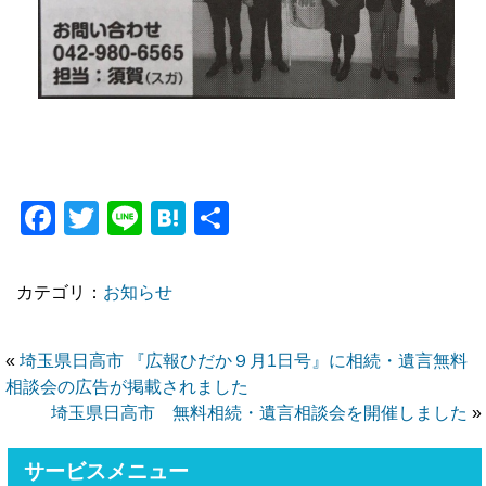
Facebook
Twitter
Line
Hatena
共
有
カテゴリ：
お知らせ
«
埼玉県日高市 『広報ひだか９月1日号』に相続・遺言無料
相談会の広告が掲載されました
埼玉県日高市 無料相続・遺言相談会を開催しました
»
サービスメニュー