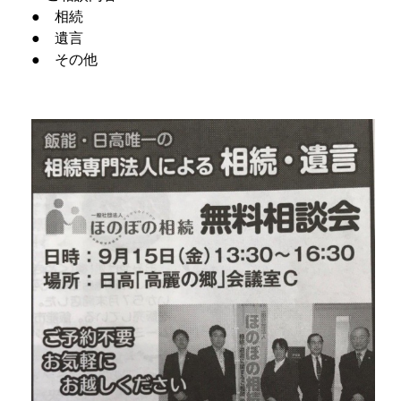
● 相続
● 遺言
● その他