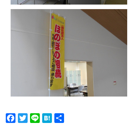
Facebook
Twitter
Line
Hatena
共
有